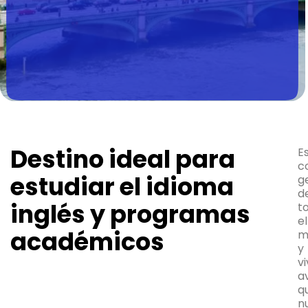
Destino ideal para
Es
c
estudiar el idioma
g
d
inglés y programas
t
el
académicos
m
y
v
a
q
n