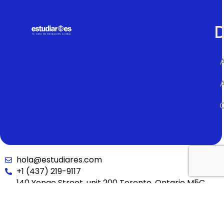
D
A
hola@estudiares.com
+1 (437) 219-9117
140 Yonge Street, unit 200 Toronto, Ontario M5C
1X6